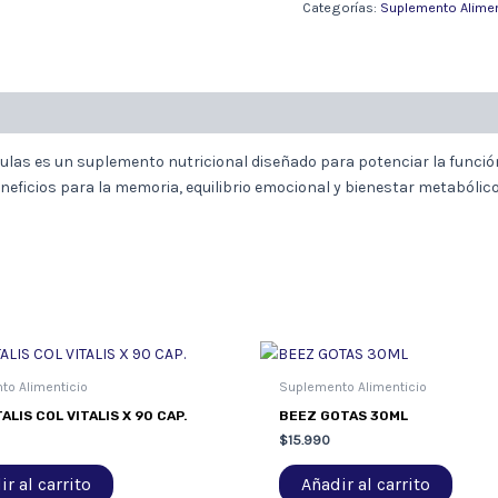
INOSITOL
Categorías:
Suplemento Alimen
300/300MG
60
CAP
cantidad
ulas es un suplemento nutricional diseñado para potenciar la funció
eneficios para la memoria, equilibrio emocional y bienestar metabólic
to Alimenticio
Suplemento Alimenticio
ALIS COL VITALIS X 90 CAP.
BEEZ GOTAS 30ML
$
15.990
r al carrito
Añadir al carrito