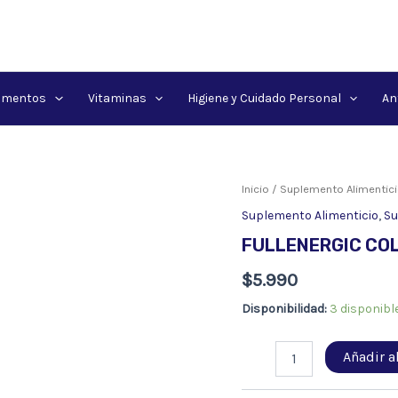
amentos
Vitaminas
Higiene y Cuidado Personal
An
Inicio
/
Suplemento Alimentic
Suplemento Alimenticio
,
Su
FULLENERGIC COL
$
5.990
Disponibilidad:
3 disponibl
FULLENERGIC
Añadir al
COLINA
&