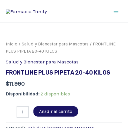
Ir
al
Main
contenido
Men
Inicio
/
Salud y Bienestar para Mascotas
/ FRONTLINE
PLUS PIPETA 20-40 KILOS
Salud y Bienestar para Mascotas
FRONTLINE PLUS PIPETA 20-40 KILOS
$
11.990
Disponibilidad:
2 disponibles
FRONTLINE
Añadir al carrito
PLUS
PIPETA
20-