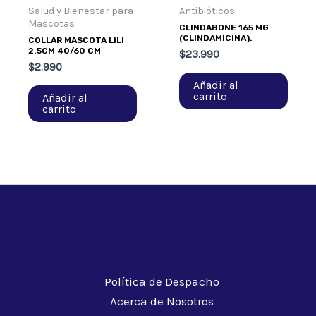
Salud y Bienestar para
Antibióticos
Mascotas
CLINDABONE 165 MG
(CLINDAMICINA).
COLLAR MASCOTA LILI
2.5CM 40/60 CM
$
23.990
$
2.990
Añadir al
carrito
Añadir al
carrito
Política de Despacho
Acerca de Nosotros