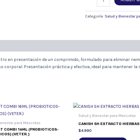
ANTIPARASITARIO
INTERNO
PERRO/GATO
Categoría:
Salud y Bienestar 
1
COM.
cantidad
ctro en presentación de un comprimido, formulado para eliminar nemá
eso corporal. Presentación práctica y efectiva, ideal para mantener la
Salud y Bienestar para Mascotas
ienestar para Mascotas
CANISH SH EXTRACTO HIERBAS
T COMBI 16ML (PROBIOTICOS-
$
4.990
ICOS) (VETER.)