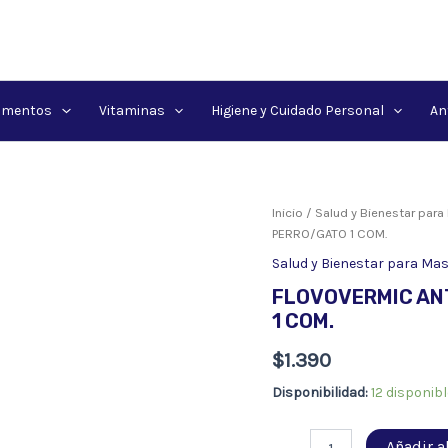
amentos
Vitaminas
Higiene y Cuidado Personal
An
Inicio
/
Salud y Bienestar par
PERRO/GATO 1 COM.
Salud y Bienestar para Ma
FLOVOVERMIC AN
1 COM.
$
1.390
Disponibilidad:
12 disponib
FLOVOVERMIC
Añadir al