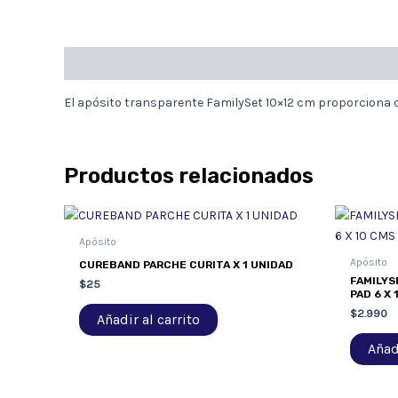
Descripción
El apósito transparente FamilySet 10×12 cm proporciona cob
Productos relacionados
Apósito
Apósito
CUREBAND PARCHE CURITA X 1 UNIDAD
FAMILYS
$
25
PAD 6 X 
$
2.990
Añadir al carrito
Añadi