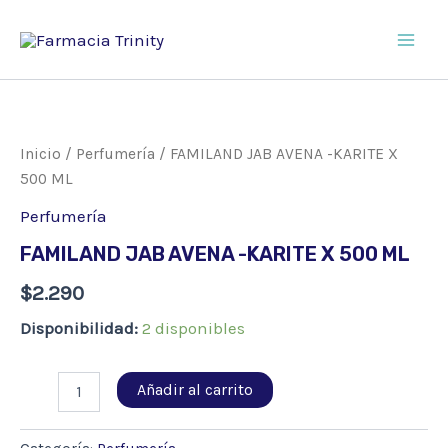
Ir
al
Main
contenido
Men
Inicio
/
Perfumería
/ FAMILAND JAB AVENA -KARITE X
500 ML
Perfumería
FAMILAND JAB AVENA -KARITE X 500 ML
$
2.290
Disponibilidad:
2 disponibles
FAMILAND
Añadir al carrito
JAB
AVENA
-