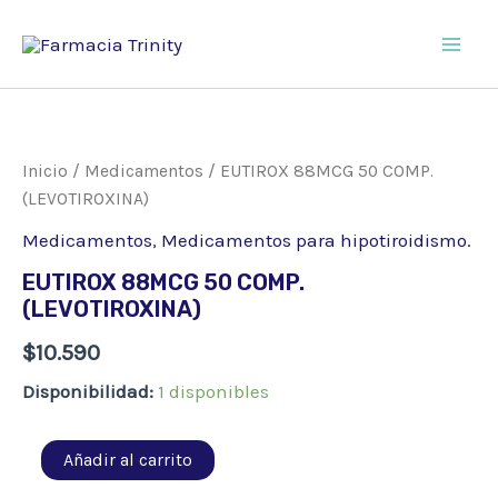
Ir
al
Main
contenido
Men
Inicio
/
Medicamentos
/ EUTIROX 88MCG 50 COMP.
(LEVOTIROXINA)
Medicamentos
,
Medicamentos para hipotiroidismo.
EUTIROX 88MCG 50 COMP.
(LEVOTIROXINA)
$
10.590
Disponibilidad:
1 disponibles
EUTIROX
Añadir al carrito
88MCG
50