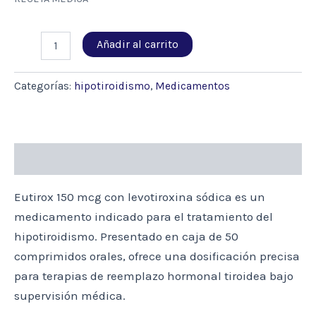
EUTIROX
Añadir al carrito
150MCG
50
COMP.
Categorías:
hipotiroidismo
,
Medicamentos
(LEVOTIROXINA)
cantidad
Descripción
Eutirox 150 mcg con levotiroxina sódica es un
medicamento indicado para el tratamiento del
hipotiroidismo. Presentado en caja de 50
comprimidos orales, ofrece una dosificación precisa
para terapias de reemplazo hormonal tiroidea bajo
supervisión médica.