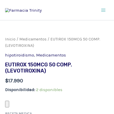
Ir
al
Main
contenido
Men
Inicio
/
Medicamentos
/ EUTIROX 150MCG 50 COMP.
(LEVOTIROXINA)
hipotiroidismo
,
Medicamentos
EUTIROX 150MCG 50 COMP.
(LEVOTIROXINA)
$
17.990
Disponibilidad:
2 disponibles
RECETA MEDICA