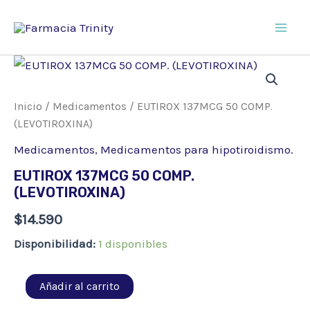
Ir
al
Main
contenido
Men
Inicio
/
Medicamentos
/ EUTIROX 137MCG 50 COMP.
(LEVOTIROXINA)
Medicamentos
,
Medicamentos para hipotiroidismo.
EUTIROX 137MCG 50 COMP.
(LEVOTIROXINA)
$
14.590
Disponibilidad:
1 disponibles
EUTIROX
Añadir al carrito
137MCG
50