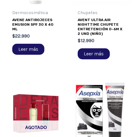
Dermocosmética
Chupetes
AVENE ANTIROJECES
AVENT ULTRA AIR
EMUSION SPF 30 X 40
NIGHTTIME CHUPETE
ML
ENTRETENCIÓN 0-6M X
2 UND (NIÑO)
$
22.990
$
12.990
Leer más
Leer más
AGOTADO