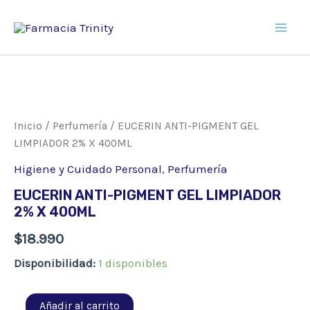
Ir
al
Main
contenido
Men
Inicio
/
Perfumería
/ EUCERIN ANTI-PIGMENT GEL
LIMPIADOR 2% X 400ML
Higiene y Cuidado Personal
,
Perfumería
EUCERIN ANTI-PIGMENT GEL LIMPIADOR
2% X 400ML
$
18.990
Disponibilidad:
1 disponibles
EUCERIN
Añadir al carrito