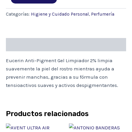
ANTI-
PIGMENT
GEL
Categorías:
Higiene y Cuidado Personal
,
Perfumería
LIMPIADOR
2%
X
400ML
cantidad
Descripción
Eucerin Anti-Pigment Gel Limpiador 2% limpia
suavemente la piel del rostro mientras ayuda a
prevenir manchas, gracias a su fórmula con
tensioactivos suaves y activos despigmentantes.
Productos relacionados