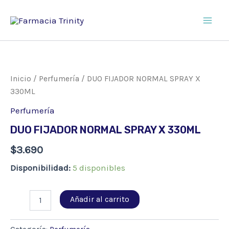
Ir
al
Main
contenido
Men
Inicio
/
Perfumería
/ DUO FIJADOR NORMAL SPRAY X
330ML
Perfumería
DUO FIJADOR NORMAL SPRAY X 330ML
$
3.690
Disponibilidad:
5 disponibles
DUO
Añadir al carrito
FIJADOR
NORMAL
SPRAY