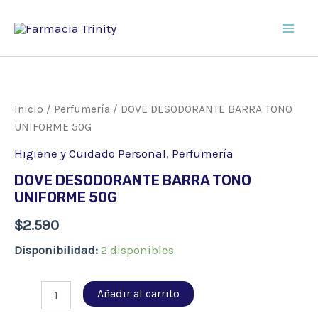
Ir
al
Main
contenido
Men
Inicio
/
Perfumería
/ DOVE DESODORANTE BARRA TONO
UNIFORME 50G
Higiene y Cuidado Personal
,
Perfumería
DOVE DESODORANTE BARRA TONO
UNIFORME 50G
$
2.590
Disponibilidad:
2 disponibles
DOVE
Añadir al carrito
DESODORANTE
BARRA