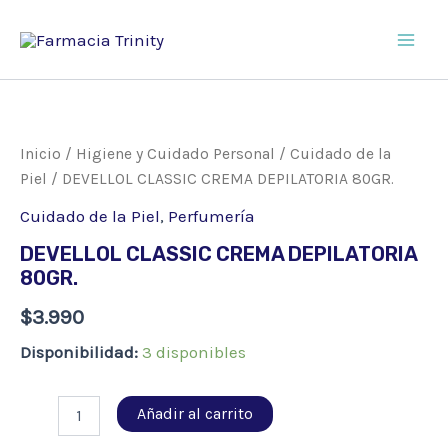
Ir
al
Main
contenido
Men
Inicio
/
Higiene y Cuidado Personal
/
Cuidado de la
Piel
/ DEVELLOL CLASSIC CREMA DEPILATORIA 80GR.
Cuidado de la Piel
,
Perfumería
DEVELLOL CLASSIC CREMA DEPILATORIA
80GR.
$
3.990
Disponibilidad:
3 disponibles
DEVELLOL
Añadir al carrito
CLASSIC
CREMA