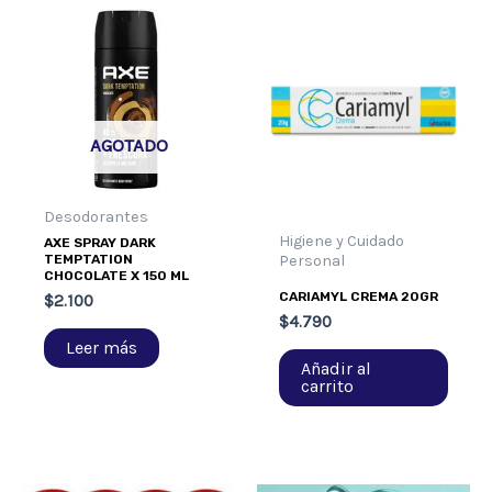
AGOTADO
Desodorantes
Higiene y Cuidado
AXE SPRAY DARK
Personal
TEMPTATION
CHOCOLATE X 150 ML
CARIAMYL CREMA 20GR
$
2.100
$
4.790
Leer más
Añadir al
carrito