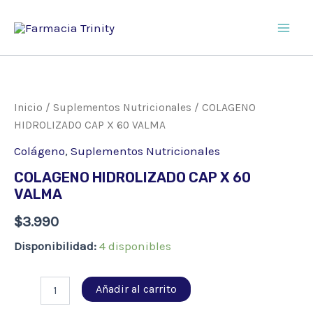
Ir
al
Main
contenido
Men
Inicio
/
Suplementos Nutricionales
/ COLAGENO
HIDROLIZADO CAP X 60 VALMA
Colágeno
,
Suplementos Nutricionales
COLAGENO HIDROLIZADO CAP X 60
VALMA
$
3.990
Disponibilidad:
4 disponibles
COLAGENO
Añadir al carrito
HIDROLIZADO
CAP