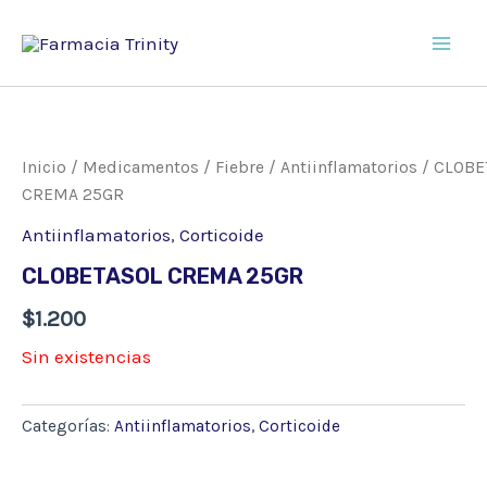
Ir
al
Main
contenido
Men
Inicio
/
Medicamentos
/
Fiebre
/
Antiinflamatorios
/ CLOBE
CREMA 25GR
Antiinflamatorios
,
Corticoide
CLOBETASOL CREMA 25GR
$
1.200
Sin existencias
Categorías:
Antiinflamatorios
,
Corticoide