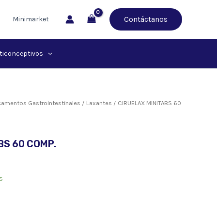
Contáctanos
Minimarket
ticonceptivos
amentos Gastrointestinales
/
Laxantes
/ CIRUELAX MINITABS 60
BS 60 COMP.
s