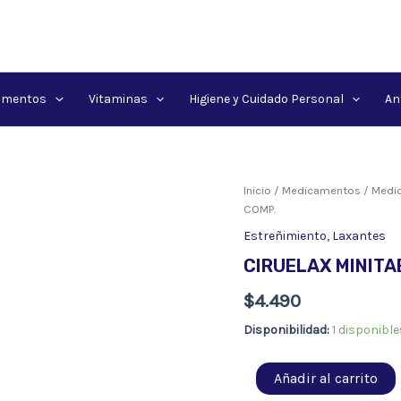
amentos
Vitaminas
Higiene y Cuidado Personal
An
Inicio
/
Medicamentos
/
Medic
COMP.
Estreñimiento
,
Laxantes
CIRUELAX MINITA
$
4.490
Disponibilidad:
1 disponible
CIRUELAX
Añadir al carrito
MINITABS