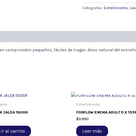
60
COMP.
Categorías:
Estreñimiento
,
Lax
cantidad
la en comprimidos pequeños, fáciles de tragar. Alivio natural del estr
AGOTADO
ento
Estreñimiento
X JALEA 150GR
FORFLOW ENEMA ADULTO X 133
$
3.990
r al carrito
Leer más