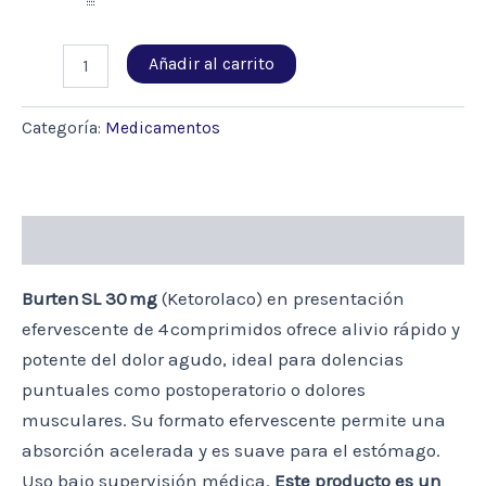
BURTEN
Añadir al carrito
SL
30MG
4
Categoría:
Medicamentos
COM.
(KETOROLACO)
cantidad
Descripción
Burten SL 30 mg
(Ketorolaco) en presentación
efervescente de 4 comprimidos ofrece alivio rápido y
potente del dolor agudo, ideal para dolencias
puntuales como postoperatorio o dolores
musculares. Su formato efervescente permite una
absorción acelerada y es suave para el estómago.
Uso bajo supervisión médica.
Este producto es un