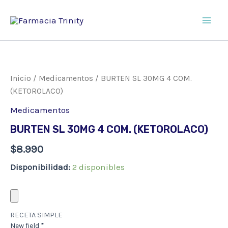
Ir
al
Main
contenido
Men
Inicio
/
Medicamentos
/ BURTEN SL 30MG 4 COM.
(KETOROLACO)
Medicamentos
BURTEN SL 30MG 4 COM. (KETOROLACO)
$
8.990
Disponibilidad:
2 disponibles
RECETA SIMPLE
New field
*