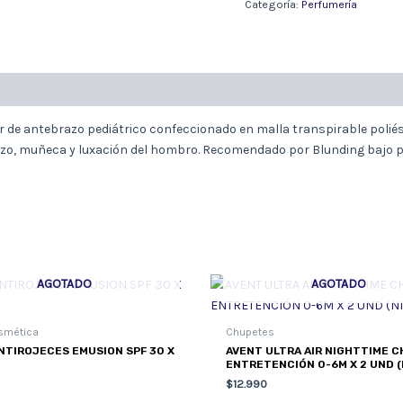
T
Categoría:
Perfumería
12/14
AZUL
UND.
cantidad
r de antebrazo pediátrico confeccionado en malla transpirable poliés
brazo, muñeca y luxación del hombro. Recomendado por Blunding bajo
AGOTADO
AGOTADO
smética
Chupetes
NTIROJECES EMUSION SPF 30 X
AVENT ULTRA AIR NIGHTTIME 
ENTRETENCIÓN 0-6M X 2 UND (
$
12.990