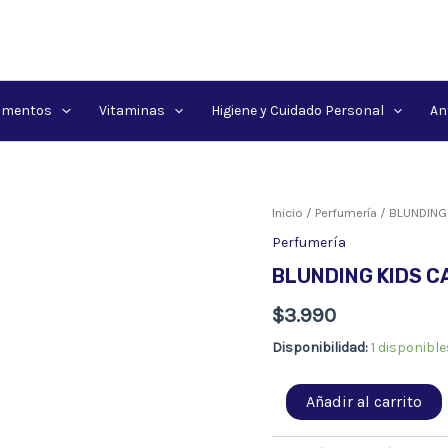
amentos
Vitaminas
Higiene y Cuidado Personal
An
Inicio
/
Perfumería
/ BLUNDING 
Perfumería
BLUNDING KIDS CA
$
3.990
Disponibilidad:
1 disponible
BLUNDING
Añadir al carrito
KIDS
CABESTRILLO