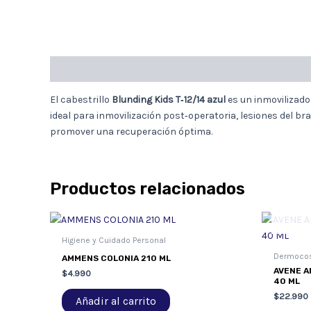
Descripción
El cabestrillo
Blunding Kids T‑12/14 azul
es un inmovilizado
ideal para inmovilización post‑operatoria, lesiones del 
promover una recuperación óptima.
Productos relacionados
Higiene y Cuidado Personal
Dermoco
AMMENS COLONIA 210 ML
AVENE A
$
4.990
40 ML
$
22.990
Añadir al carrito