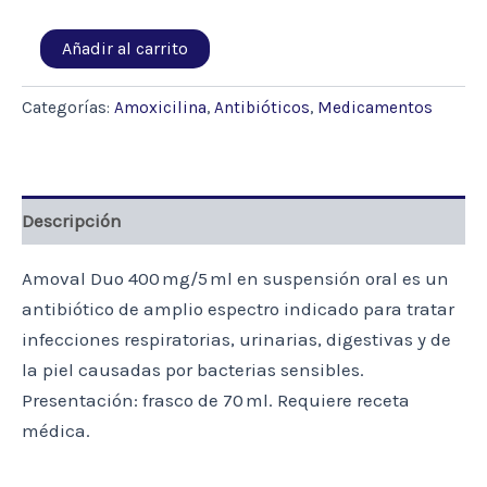
AMOVAL
Añadir al carrito
DUO
400MG
X
Categorías:
Amoxicilina
,
Antibióticos
,
Medicamentos
70
ML
(AMOXICILINA)
cantidad
Descripción
Amoval Duo 400 mg/5 ml en suspensión oral es un
antibiótico de amplio espectro indicado para tratar
infecciones respiratorias, urinarias, digestivas y de
la piel causadas por bacterias sensibles.
Presentación: frasco de 70 ml. Requiere receta
médica.