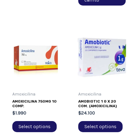
Amoxicilina
Amoxicilina
AMOXICILINA 750MG 10
AMOBIOTIC 1 G X 20
COMP.
COM. (AMOXICILINA)
$
1.990
$
24.100
Select options
Select options