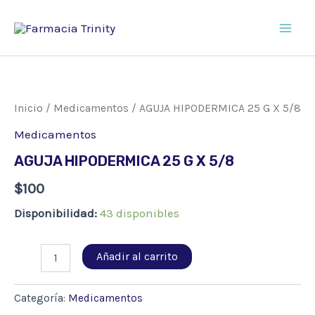
Ir
al
Main
contenido
Men
Inicio
/
Medicamentos
/ AGUJA HIPODERMICA 25 G X 5/8
Medicamentos
AGUJA HIPODERMICA 25 G X 5/8
$
100
Disponibilidad:
43 disponibles
AGUJA
Añadir al carrito
HIPODERMICA
25
G
Categoría:
Medicamentos
X