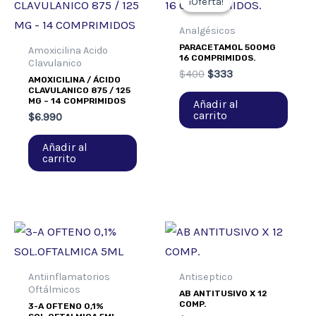
¡Oferta!
¡Oferta!
Analgésicos
PARACETAMOL 500MG
Amoxicilina Acido
16 COMPRIMIDOS.
Clavulanico
El
El
$
400
$
333
AMOXICILINA / ÁCIDO
precio
precio
CLAVULANICO 875 / 125
original
actual
MG – 14 COMPRIMIDOS
Añadir al
era:
es:
carrito
$
6.990
$400.
$333.
Añadir al
carrito
Antiinflamatorios
Antiseptico
Oftálmicos
AB ANTITUSIVO X 12
COMP.
3-A OFTENO 0,1%