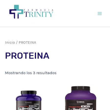
Ir
al
contenido
Main
Men
Inicio
/ PROTEINA
PROTEINA
Mostrando los 3 resultados