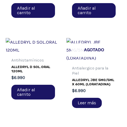
Añadir al
Añadir al
carrito
carrito
AGOTADO
Antihistamínicos
ALLEDRYL D SOL.ORAL
Antialergico para la
120ML
Piel
$
6.990
ALLEDRYL JBE 5MG/5ML
X 60ML (LORATADINA)
Añadir al
$
6.990
carrito
Leer más