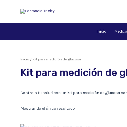
Ir
al
contenido
Inicio
Medic
Inicio
/ Kit para medición de glucosa
Kit para medición de 
Controla tu salud con un
kit para medición de glucosa
com
Mostrando el único resultado
AGOTADO