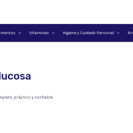
amentos
Vitaminas
Higiene y Cuidado Personal
An
glucosa
pleto, práctico y confiable.