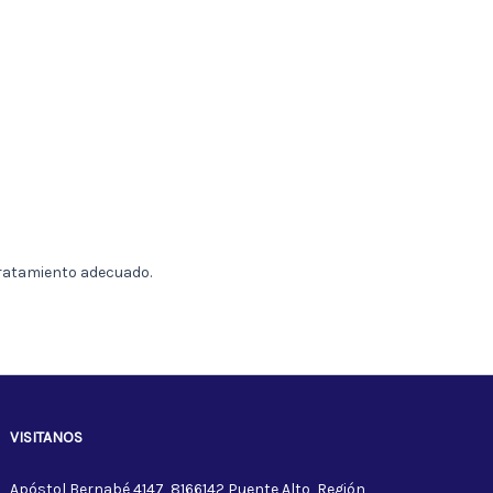
tratamiento adecuado.
VISITANOS
Apóstol Bernabé 4147, 8166142 Puente Alto, Región