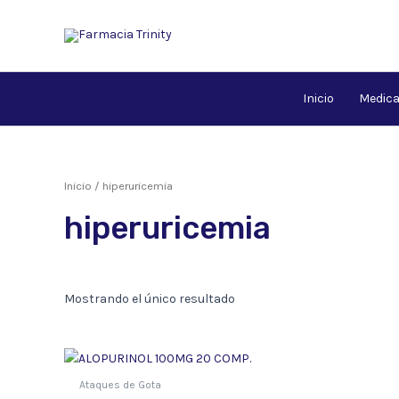
Ir
al
contenido
Inicio
Medic
Inicio
/ hiperuricemia
hiperuricemia
Mostrando el único resultado
Ataques de Gota