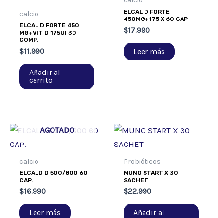
calcio
ELCAL D FORTE
calcio
450MG+175 X 60 CAP
ELCAL D FORTE 450
$
17.990
MG+VIT D 175UI 30
COMP.
Leer más
$
11.990
Añadir al
carrito
AGOTADO
calcio
Probióticos
ELCALD D 500/800 60
MUNO START X 30
CAP.
SACHET
$
16.990
$
22.990
Leer más
Añadir al