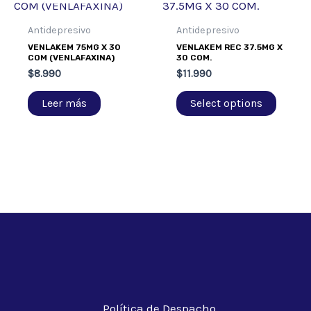
Antidepresivo
Antidepresivo
VENLAKEM 75MG X 30
VENLAKEM REC 37.5MG X
COM (VENLAFAXINA)
30 COM.
$
8.990
$
11.990
Leer más
Select options
Política de Despacho