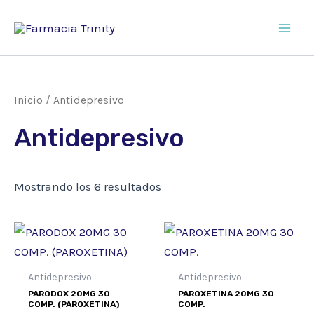
Ir
al
Main
contenido
Men
Inicio
/ Antidepresivo
Antidepresivo
Mostrando los 6 resultados
Antidepresivo
Antidepresivo
PARODOX 20MG 30
PAROXETINA 20MG 30
COMP. (PAROXETINA)
COMP.