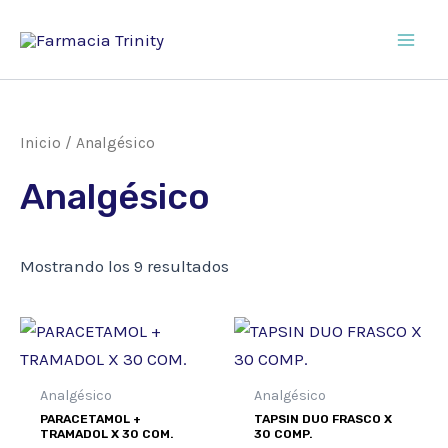
Ir
al
Main
contenido
Men
Inicio
/ Analgésico
Analgésico
Mostrando los 9 resultados
Analgésico
Analgésico
PARACETAMOL +
TAPSIN DUO FRASCO X
TRAMADOL X 30 COM.
30 COMP.