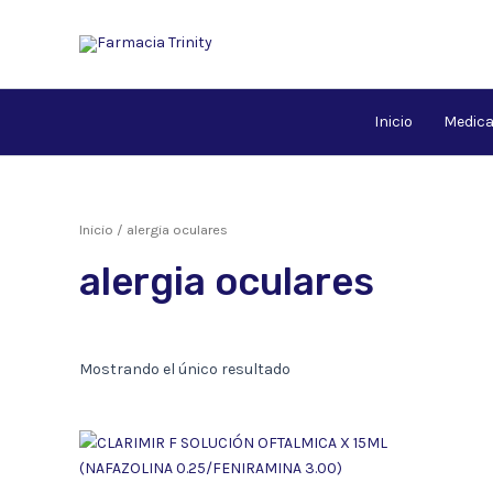
Ir
al
contenido
Inicio
Medic
Inicio
/ alergia oculares
alergia oculares
Mostrando el único resultado