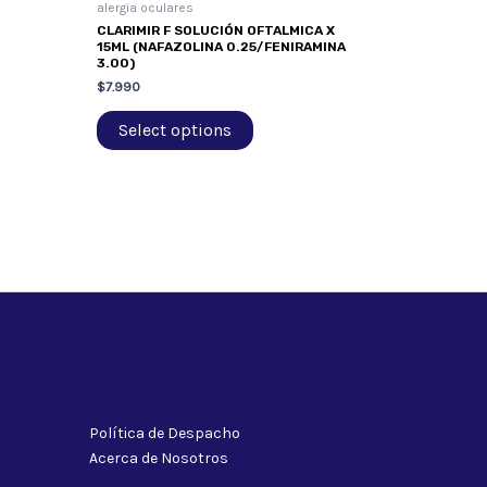
alergia oculares
CLARIMIR F SOLUCIÓN OFTALMICA X
15ML (NAFAZOLINA 0.25/FENIRAMINA
3.00)
$
7.990
Select options
Política de Despacho
Acerca de Nosotros