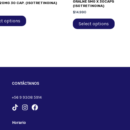
ORALNE 5MG X 30CAPS
20MG 30 CAP. (ISOTRETINOINA)
(ISOTRETINOINA)
$
14.990
ct options
Select options
CONTÁCTANOS
+56 9 9308 5914
Horario