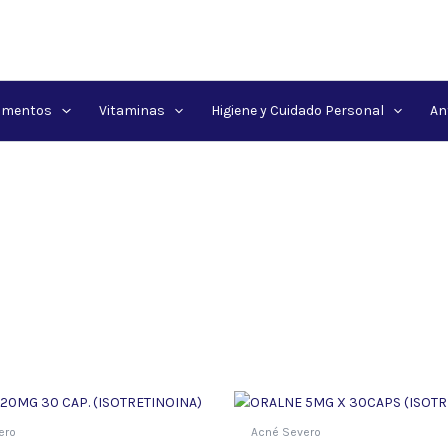
amentos
Vitaminas
Higiene y Cuidado Personal
An
ero
Acné Severo