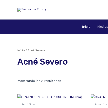
Ir
al
contenido
Inicio
Medic
Inicio
/ Acné Severo
Acné Severo
Mostrando los 3 resultados
Acné Severo
Acné Sev